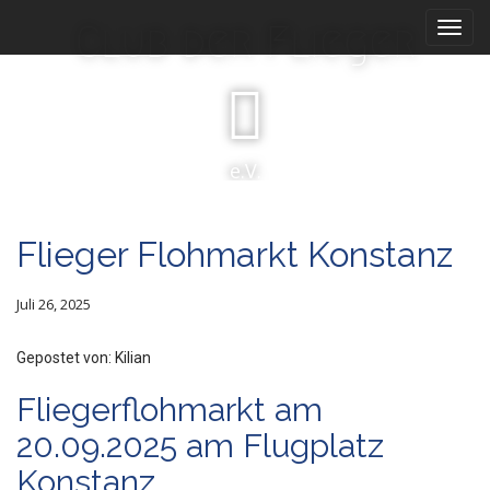
M
S
Club der Flieger
k
a
i
i
p
n
t
m
o
e
c
e.V.
n
o
n
u
t
Flieger Flohmarkt Konstanz
e
n
t
Juli 26, 2025
Kilian
Fliegerflohmarkt am
20.09.2025 am Flugplatz
Konstanz