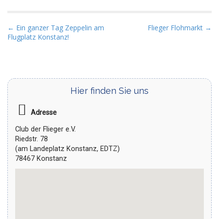
P
← Ein ganzer Tag Zeppelin am
Flieger Flohmarkt →
Flugplatz Konstanz!
o
s
t
n
a
Hier finden Sie uns
v
Adresse
i
g
Club der Flieger e.V.
Riedstr. 78
a
(am Landeplatz Konstanz, EDTZ)
t
78467 Konstanz
i
o
n