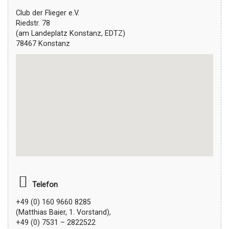
g
Club der Flieger e.V.
a
Riedstr. 78
t
(am Landeplatz Konstanz, EDTZ)
i
78467 Konstanz
o
n
Telefon
+49 (0) 160 9660 8285
(Matthias Baier, 1. Vorstand),
+49 (0) 7531 – 2822522