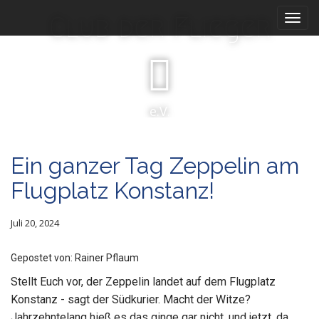
M
S
Club der Flieger
k
a
i
i
p
n
t
m
o
e
c
e.V.
n
o
n
u
t
Ein ganzer Tag Zeppelin am
e
n
Flugplatz Konstanz!
t
Juli 20, 2024
Rainer Pflaum
Stellt Euch vor, der Zeppelin landet auf dem Flugplatz
Konstanz - sagt der Südkurier. Macht der Witze?
Jahrzehntelang hieß es das ginge gar nicht, und jetzt, da