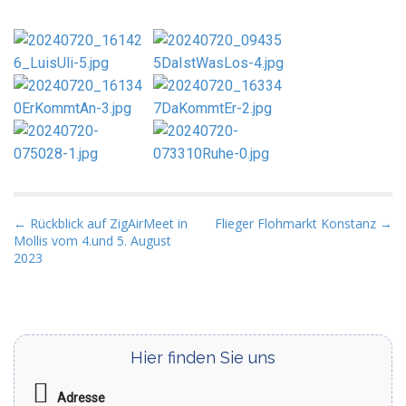
P
← Rückblick auf ZigAirMeet in
Flieger Flohmarkt Konstanz →
Mollis vom 4.und 5. August
o
2023
s
t
n
a
Hier finden Sie uns
v
i
Adresse