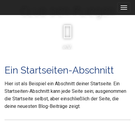
M
S
Club der Flieger
k
a
i
i
p
n
t
m
o
e
c
e.V.
n
o
n
u
t
Ein Startseiten-Abschnitt
e
n
t
Hier ist als Beispiel ein Abschnitt deiner Startseite. Ein
Startseiten-Abschnitt kann jede Seite sein; ausgenommen
die Startseite selbst, aber einschließlich der Seite, die
deine neuesten Blog-Beiträge zeigt.